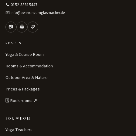
📞
0152-33815447
📧
info@pensionzumglasmacher.de
📷
🖨
💬
SPACES
Yoga & Course Room
Rooms & Accommodation
Outdoor Area & Nature
Prices & Packages
🗓 Book rooms ↗
FOR WHOM
Yoga Teachers