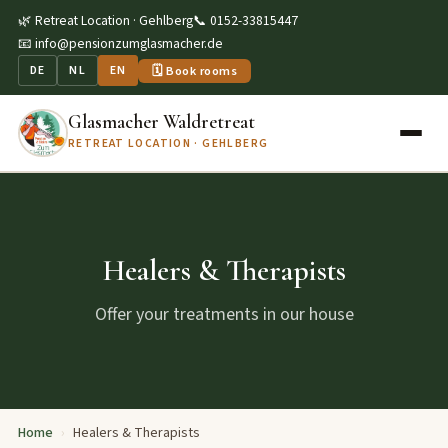
🌿 Retreat Location · Gehlberg
📞 0152-33815447
📧 info@pensionzumglasmacher.de
🗓 Book rooms
DE
NL
EN
Glasmacher Waldretreat
RETREAT LOCATION · GEHLBERG
Healers & Therapists
Offer your treatments in our house
Home
›
Healers & Therapists