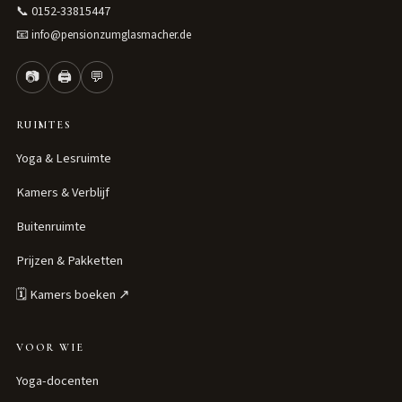
📞
0152-33815447
📧
info@pensionzumglasmacher.de
📷
🖨
💬
RUIMTES
Yoga & Lesruimte
Kamers & Verblijf
Buitenruimte
Prijzen & Pakketten
🗓 Kamers boeken ↗
VOOR WIE
Yoga-docenten