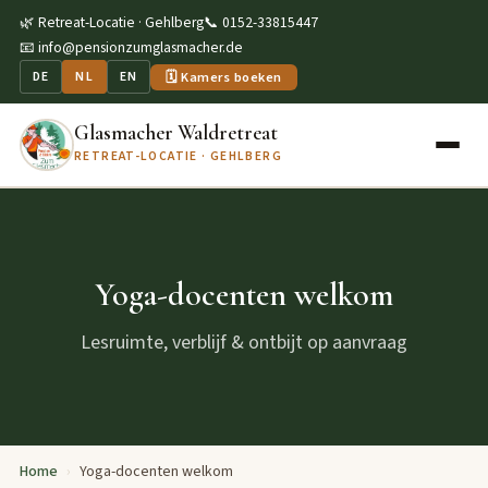
🌿 Retreat-Locatie · Gehlberg
📞 0152-33815447
📧 info@pensionzumglasmacher.de
🗓 Kamers boeken
DE
NL
EN
Glasmacher Waldretreat
RETREAT-LOCATIE · GEHLBERG
Yoga-docenten welkom
Lesruimte, verblijf & ontbijt op aanvraag
Home
›
Yoga-docenten welkom